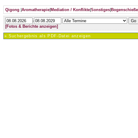
Qigong
|
Aromatherapie
|
Mediation / Konflikte
|
Sonstiges
|
Bogenschieß
-
[Fotos & Berichte anzeigen]
» Suchergebnis als PDF-Datei anzeigen